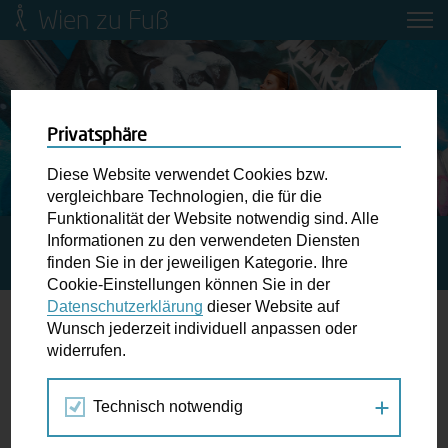
Wien zu Fuß
Mobilitätsbildung für Kinder und
Jugendliche
Ringstraße-Neugestaltung
Privatsphäre
Diese Website verwendet Cookies bzw.
Wiener Fußwegekarte
vergleichbare Technologien, die für die
Funktionalität der Website notwendig sind. Alle
Informationen zu den verwendeten Diensten
STARTSEITE
SPAZIERGANG KALENDER
WIEN – MEIN
Newsletter abonnieren
finden Sie in der jeweiligen Kategorie. Ihre
GIFTIGER GÜRTEL
Cookie-Einstellungen können Sie in der
Datenschutzerklärung
dieser Website auf
Wunschbox
Wunsch jederzeit individuell anpassen oder
widerrufen.
17.
Schreiben Sie uns wenn Sie der Schuh drückt! Hindernisse
FEB
am Gehsteig, zugeparkte Kreuzungen ewiges Warten an
2018
Technisch notwendig
der Ampel ...