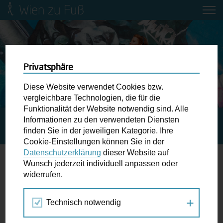
Wien zu Fuß
Mobilitätsbildung für Kinder und
Jugendliche
Ringstraße-Neugestaltung
Privatsphäre
Diese Website verwendet Cookies bzw.
Wiener Fußwegekarte
vergleichbare Technologien, die für die
Funktionalität der Website notwendig sind. Alle
Informationen zu den verwendeten Diensten
STARTSEITE
SPAZIERGANG KALENDER
Newsletter abonnieren
finden Sie in der jeweiligen Kategorie. Ihre
WIESENKRÄUTER UND -GRÄSER UNTER DER LUPE
Cookie-Einstellungen können Sie in der
Datenschutzerklärung
dieser Website auf
Wunschbox
Wunsch jederzeit individuell anpassen oder
widerrufen.
21.
Schreiben Sie uns wenn Sie der Schuh drückt! Hindernisse
JUN
am Gehsteig, zugeparkte Kreuzungen ewiges Warten an
2026
Technisch notwendig
der Ampel ...