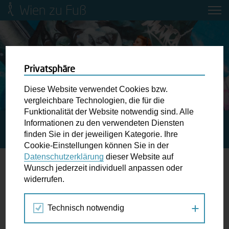
Wien zu Fuß
Mobilitätsbildung für Kinder und
Jugendliche
Ringstraße-Neugestaltung
Privatsphäre
Diese Website verwendet Cookies bzw.
Wiener Fußwegekarte
vergleichbare Technologien, die für die
Funktionalität der Website notwendig sind. Alle
Informationen zu den verwendeten Diensten
STARTSEITE
SPAZIERGANG KALENDER
WIR ERGEHEN
Newsletter abonnieren
finden Sie in der jeweiligen Kategorie. Ihre
UNSERE STADT!
Cookie-Einstellungen können Sie in der
Datenschutzerklärung
dieser Website auf
Wunschbox
Wunsch jederzeit individuell anpassen oder
widerrufen.
19.
Schreiben Sie uns wenn Sie der Schuh drückt! Hindernisse
SEP
am Gehsteig, zugeparkte Kreuzungen ewiges Warten an
2017
Technisch notwendig
der Ampel ...