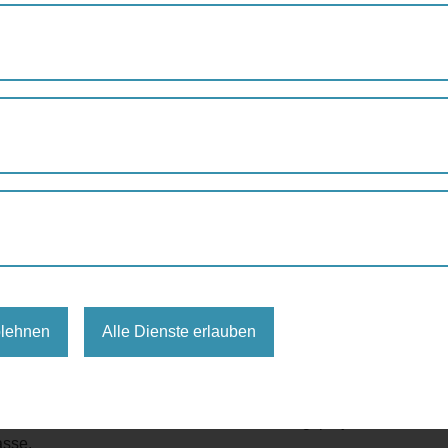
#WOHNSTRASSENLEBEN „NEXT STEPS LAMBERTGASSE“
senleben „Next steps
sse“
Uhr
nd place
en
blehnen
Alle Dienste erlauben
enleben-next-steps-lambertgasse/
n tisserand im Rahmen des EU- Forschungsprojekts StreetFor
asse.