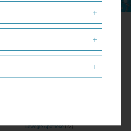
Aktion
(1)
Architektur
(120)
Architekturführung
(6)
Architekturspaziergang
(1)
Artenvielfalt
(1)
Atelier
(2)
Atelierrundgang
(1)
Ausflug
(1)
Ausstellung
(22)
Ausstellungführung
(1)
Ausstellungsführung
(1)
Austausch
(2)
Barfußparcours
(1)
Barrierefreiheit
(11)
Baustellenführung
(2)
um mit
Bewegte Apotheke
(22)