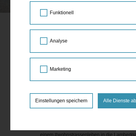
STARTSEITE
SPAZIERGANG KALENDER
Funktionell
#wohnstras
04.
Analyse
Lambertga
JUL
2025
16:00 Uhr - 19:30 
Marketing
Wohnstraße
space a
Wohnstraße Lambertgasse, 1160 Wi
Einstellungen speichern
Alle Dienste a
https://spaceandplace.at/wohnstrass
Noch einmal kommen space and place & alai
einem #wohnstrassenleben in die Lambertg