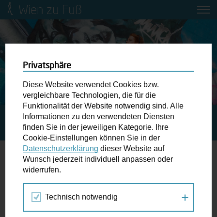
Wien zu Fuß
Mobilitätsbildung für Kinder und
Jugendliche
Ringstraße-Neugestaltung
Privatsphäre
Diese Website verwendet Cookies bzw.
Wiener Fußwegekarte
vergleichbare Technologien, die für die
Funktionalität der Website notwendig sind. Alle
Informationen zu den verwendeten Diensten
STARTSEITE
SPAZIERGANG KALENDER
Newsletter abonnieren
finden Sie in der jeweiligen Kategorie. Ihre
#WOHNSTRASSENLEBEN-PICKNICK
Cookie-Einstellungen können Sie in der
Datenschutzerklärung
dieser Website auf
Wunschbox
Wunsch jederzeit individuell anpassen oder
widerrufen.
15.
Schreiben Sie uns wenn Sie der Schuh drückt! Hindernisse
MAI
am Gehsteig, zugeparkte Kreuzungen ewiges Warten an
2020
Technisch notwendig
der Ampel ...