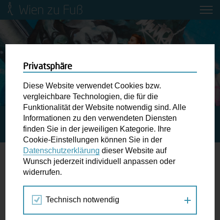
Wien zu Fuß
Mobilitätsbildung für Kinder und
Jugendliche
Ringstraße-Neugestaltung
Privatsphäre
Diese Website verwendet Cookies bzw.
Wiener Fußwegekarte
vergleichbare Technologien, die für die
Funktionalität der Website notwendig sind. Alle
Informationen zu den verwendeten Diensten
STARTSEITE
SPAZIERGANG KALENDER
Newsletter abonnieren
finden Sie in der jeweiligen Kategorie. Ihre
SPIELSTRASSE HOFMOKLGASSE
Cookie-Einstellungen können Sie in der
Datenschutzerklärung
dieser Website auf
Wunschbox
Wunsch jederzeit individuell anpassen oder
widerrufen.
30.
Schreiben Sie uns wenn Sie der Schuh drückt! Hindernisse
SEP
am Gehsteig, zugeparkte Kreuzungen ewiges Warten an
2026
Technisch notwendig
der Ampel ...