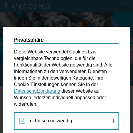
Wien zu Fuß
Mobilitätsbildung für Kinder und
Jugendliche
Ringstraße-Neugestaltung
Privatsphäre
Diese Website verwendet Cookies bzw.
Wiener Fußwegekarte
vergleichbare Technologien, die für die
Funktionalität der Website notwendig sind. Alle
Informationen zu den verwendeten Diensten
STARTSEITE
BLOG
JANE’S WALK: GEMEINSAM DIE
Newsletter abonnieren
finden Sie in der jeweiligen Kategorie. Ihre
STADT IM GEHEN ERKUNDEN!
Cookie-Einstellungen können Sie in der
Datenschutzerklärung
dieser Website auf
Wunschbox
Wunsch jederzeit individuell anpassen oder
Jane’s Walk: Gemeinsam die Stadt im
widerrufen.
Schreiben Sie uns wenn Sie der Schuh drückt! Hindernisse
Gehen erkunden!
am Gehsteig, zugeparkte Kreuzungen ewiges Warten an
Technisch notwendig
der Ampel ...
28.04.2015