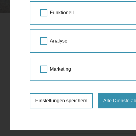
STARTSEITE
BLOG
Funktionell
Mobilitätswoche
Analyse
Sta
Eu
Marketing
22.
Wien
wird
verl
Einstellungen speichern
Alle Dienste a
span
2017
umwe
Kamp