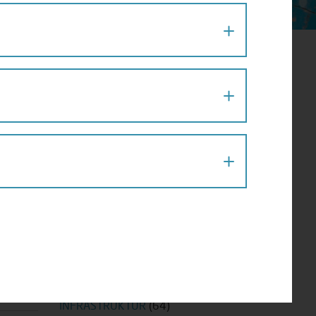
ALLGEMEIN
(127)
AMPEL
(3)
BARRIEREFREIHEIT
(18)
BEAT THE STREET
(1)
BEWEGUNGSSPIEL IM GRÄTZL
(14)
BLOG
(238)
FAHRRAD WIEN
(5)
ward“
FAHRRADTIPPS
(1)
ilität
FAKTEN
(54)
d das
FITNESS
(15)
 im Jahr
FUSSGÄNGERTIPPS
(71)
GEH-CAFÉ
(30)
d
GESUNDHEIT
(37)
HERBST UND WINTER
(5)
INFRASTRUKTUR
(64)