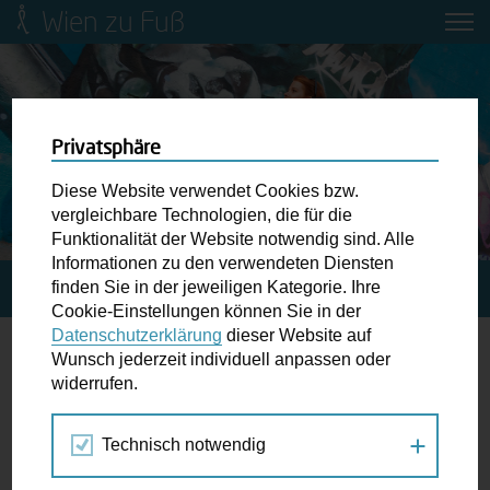
Wien zu Fuß
Mobilitätsbildung für Kinder und
Jugendliche
Ringstraße-Neugestaltung
Privatsphäre
Diese Website verwendet Cookies bzw.
Wiener Fußwegekarte
vergleichbare Technologien, die für die
Funktionalität der Website notwendig sind. Alle
Informationen zu den verwendeten Diensten
Newsletter abonnieren
finden Sie in der jeweiligen Kategorie. Ihre
STARTSEITE
BLOG
Cookie-Einstellungen können Sie in der
Datenschutzerklärung
dieser Website auf
Wunschbox
Wunsch jederzeit individuell anpassen oder
International
widerrufen.
Schreiben Sie uns wenn Sie der Schuh drückt! Hindernisse
am Gehsteig, zugeparkte Kreuzungen ewiges Warten an
Technisch notwendig
der Ampel ...