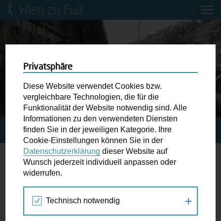
Wien zu Fuß
Mobilitätsbildung für Kinder und
Jugendliche
Ringstraße-Neugestaltung
Privatsphäre
Diese Website verwendet Cookies bzw.
Wiener Fußwegekarte
vergleichbare Technologien, die für die
Funktionalität der Website notwendig sind. Alle
Informationen zu den verwendeten Diensten
Newsletter abonnieren
finden Sie in der jeweiligen Kategorie. Ihre
STARTSEITE
BLOG
MANULI4NAMULI
Cookie-Einstellungen können Sie in der
Datenschutzerklärung
dieser Website auf
Wunschbox
Wunsch jederzeit individuell anpassen oder
Manuli4Namuli
widerrufen.
Schreiben Sie uns wenn Sie der Schuh drückt! Hindernisse
am Gehsteig, zugeparkte Kreuzungen ewiges Warten an
05.02.2019
Technisch notwendig
der Ampel ...
Allgemein
,
International
,
Kinder
,
Miteinander
Kathrin Figerl