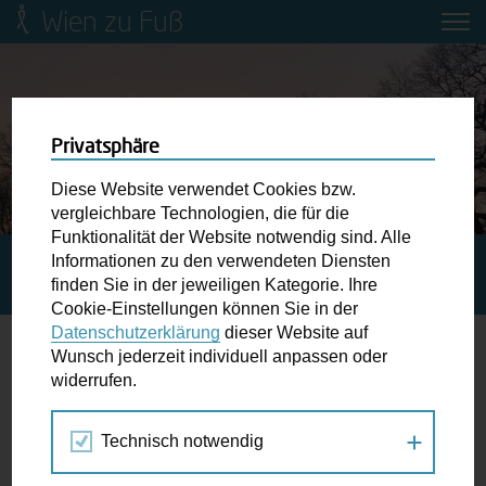
Wien zu Fuß
Mobilitätsbildung für Kinder und
Jugendliche
Ringstraße-Neugestaltung
Privatsphäre
Diese Website verwendet Cookies bzw.
Wiener Fußwegekarte
vergleichbare Technologien, die für die
Funktionalität der Website notwendig sind. Alle
Informationen zu den verwendeten Diensten
STARTSEITE
BLOG
MARK, EIN „HELD AUS DER
Newsletter abonnieren
finden Sie in der jeweiligen Kategorie. Ihre
ZWEITEN REIHE“
Cookie-Einstellungen können Sie in der
Datenschutzerklärung
dieser Website auf
Wunschbox
Wunsch jederzeit individuell anpassen oder
Mark, ein „Held aus der zweiten Reihe“
widerrufen.
Schreiben Sie uns wenn Sie der Schuh drückt! Hindernisse
am Gehsteig, zugeparkte Kreuzungen ewiges Warten an
09.04.2021
Technisch notwendig
der Ampel ...
Blog
,
Portrait
,
Tipps
,
Wien zu Fuß
dwadmin