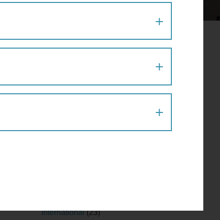
Allgemein
(127)
Ampel
(3)
Barrierefreiheit
(18)
Beat the Street
(1)
Bewegungsspiel im Grätzl
(14)
Blog
(238)
Fahrrad Wien
(5)
Fahrradtipps
(1)
flanzte
Fakten
(54)
größer,
Fitness
(15)
 eine
Fußgängertipps
(71)
Geh-Café
(30)
Gesundheit
(37)
Herbst und Winter
(5)
Infrastruktur
(64)
International
(23)