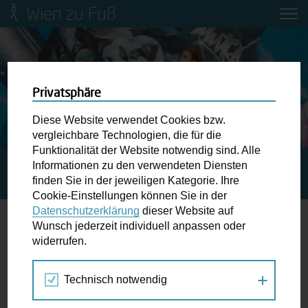
Wien zu Fuß
Mobilitätsbildung für Kinder und
Jugendliche
Ringstraße-Neugestaltung
Privatsphäre
Diese Website verwendet Cookies bzw.
Wiener Fußwegekarte
vergleichbare Technologien, die für die
Funktionalität der Website notwendig sind. Alle
Informationen zu den verwendeten Diensten
STARTSEITE
BLOG
EIN NEUES JAHR – EIN ZWEITES
Newsletter abonnieren
finden Sie in der jeweiligen Kategorie. Ihre
STREETLIFE FESTIVAL
Cookie-Einstellungen können Sie in der
Datenschutzerklärung
dieser Website auf
Wunschbox
Wunsch jederzeit individuell anpassen oder
Ein neues Jahr – ein zweites Streetlife
widerrufen.
Schreiben Sie uns wenn Sie der Schuh drückt! Hindernisse
Festival
am Gehsteig, zugeparkte Kreuzungen ewiges Warten an
Technisch notwendig
der Ampel ...
10.02.2015