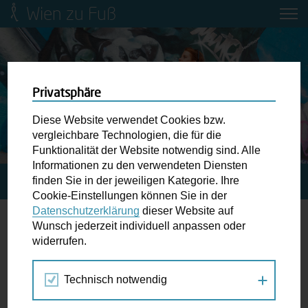
Wien zu Fuß
Mobilitätsbildung für Kinder und
Jugendliche
Ringstraße-Neugestaltung
Privatsphäre
Diese Website verwendet Cookies bzw.
Wiener Fußwegekarte
vergleichbare Technologien, die für die
Funktionalität der Website notwendig sind. Alle
Informationen zu den verwendeten Diensten
Newsletter abonnieren
finden Sie in der jeweiligen Kategorie. Ihre
STARTSEITE
BLOG
AUTOFASTEN 2015
Cookie-Einstellungen können Sie in der
Datenschutzerklärung
dieser Website auf
Wunschbox
Wunsch jederzeit individuell anpassen oder
Autofasten 2015
widerrufen.
Schreiben Sie uns wenn Sie der Schuh drückt! Hindernisse
am Gehsteig, zugeparkte Kreuzungen ewiges Warten an
17.02.2015
Technisch notwendig
der Ampel ...
Fitness
Kathrin Figerl