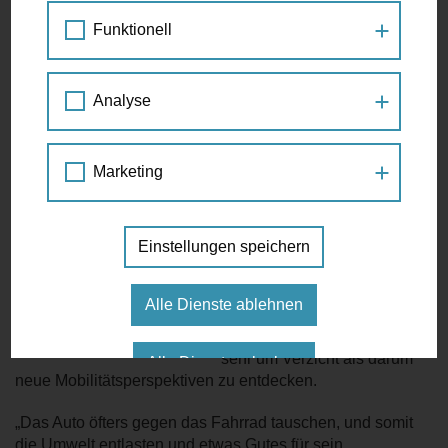
LOS GEHT'S
Funktionell
Vierzig Tage keine Süßigkeiten, kein Alkohol oder
Fleisch. Die Zeit zwischen Aschermittwoch und Ostern
nutzen viele um gesünder zu leben. Immer mehr
Treffen Sie Petra Jens
Menschen lassen in der Fastenzeit auch bewusst das
Analyse
Auto stehen.
Die Mobilitätsagentur ist neugierig auf Ihre Ideen, vernetzt
Menschen und hilft Ihnen bei Anliegen zum Fuß- und
Bereits zum 10. Mal rufen die
Marketing
Radverkehr weiter. Besuchen Sie die Mobilitätsagentur und
Katholische und die
treffen Sie Wiens Beauftragte für Fußverkehr Petra Jens
Evangelische Kirche dazu
zum Gespräch. Jeden 1. und 3. Freitag im Monat, zwischen
auf, in der Fastenzeit das
14:00 und 16:00 Uhr.
Einstellungen speichern
Auto stehen zu lassen und
stattdessen seine täglichen
Wege mit dem Fahrrad, den
VEREINBAREN SIE EINEN TERMIN
Alle Dienste ablehnen
Öffis und zu Fuß zurück zu
legen. Es geht dabei nicht so
sehr um Verzicht als darum
Alle Dienste erlauben
neue Mobilitätsperspektiven zu entdecken.
„Das Auto öfters gegen das Fahrrad tauschen, und somit
die Umwelt entlasten und etwas Gutes für sein