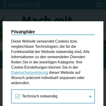
Wien zu Fuß
Mobilitätsbildung für Kinder und
Jugendliche
Ringstraße-Neugestaltung
Privatsphäre
Diese Website verwendet Cookies bzw.
Wiener Fußwegekarte
vergleichbare Technologien, die für die
Funktionalität der Website notwendig sind. Alle
Informationen zu den verwendeten Diensten
STARTSEITE
BLOG
BEAT THE STREET: WIR GEHEN
Newsletter abonnieren
finden Sie in der jeweiligen Kategorie. Ihre
GEMEINSAM.
Cookie-Einstellungen können Sie in der
Datenschutzerklärung
dieser Website auf
Wunschbox
Wunsch jederzeit individuell anpassen oder
Beat the Street: Wir gehen gemeinsam.
widerrufen.
Schreiben Sie uns wenn Sie der Schuh drückt! Hindernisse
am Gehsteig, zugeparkte Kreuzungen ewiges Warten an
28.09.2017
Technisch notwendig
der Ampel ...
Bewegungsspiel im Grätzl
,
Blog
,
Kinder
,
Miteinander
Kathrin Figerl