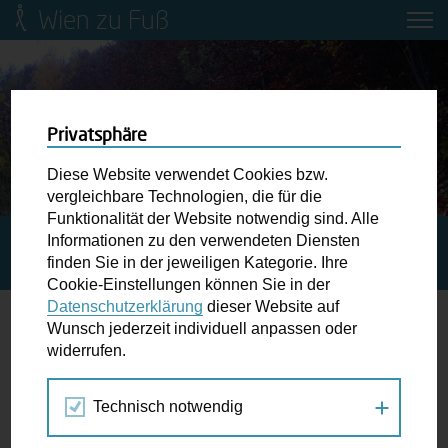
Wien zu Fuß
Mobilitätsbildung für Kinder und
Jugendliche
Ringstraße-Neugestaltung
Privatsphäre
Diese Website verwendet Cookies bzw.
Wiener Fußwegekarte
vergleichbare Technologien, die für die
Funktionalität der Website notwendig sind. Alle
Informationen zu den verwendeten Diensten
STARTSEITE
BLOG
LORIS LIEBT DIE VIELSEITIGKEIT
Newsletter abonnieren
finden Sie in der jeweiligen Kategorie. Ihre
AM GEHEN
Cookie-Einstellungen können Sie in der
Datenschutzerklärung
dieser Website auf
Wunschbox
Wunsch jederzeit individuell anpassen oder
Loris liebt die Vielseitigkeit am Gehen
widerrufen.
Schreiben Sie uns wenn Sie der Schuh drückt! Hindernisse
am Gehsteig, zugeparkte Kreuzungen ewiges Warten an
12.11.2020
Technisch notwendig
der Ampel ...
Blog
,
Fußgängertipps
,
Portrait
,
Tipps
,
Wien zu Fuß
dwadmin