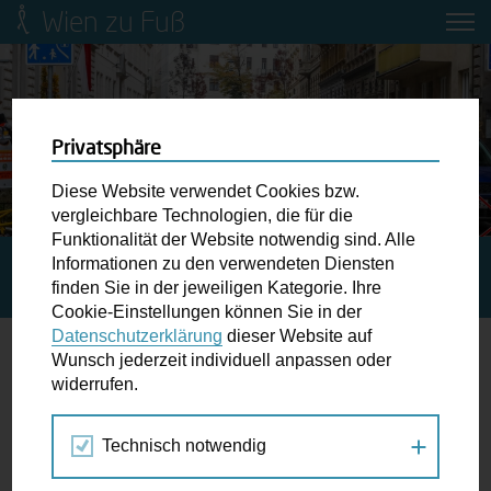
Wien zu Fuß
Mobilitätsbildung für Kinder und
Jugendliche
Ringstraße-Neugestaltung
Privatsphäre
Diese Website verwendet Cookies bzw.
Wiener Fußwegekarte
vergleichbare Technologien, die für die
Funktionalität der Website notwendig sind. Alle
Informationen zu den verwendeten Diensten
STARTSEITE
BLOG
WIEDEN UND OTTAKRING: ZWEI
Newsletter abonnieren
finden Sie in der jeweiligen Kategorie. Ihre
NEUE SCHULSTRASSEN AB 3. NOVEMBER
Cookie-Einstellungen können Sie in der
Datenschutzerklärung
dieser Website auf
Wunschbox
Wunsch jederzeit individuell anpassen oder
Wieden und Ottakring: Zwei neue
widerrufen.
Schreiben Sie uns wenn Sie der Schuh drückt! Hindernisse
Schulstraßen ab 3. November
am Gehsteig, zugeparkte Kreuzungen ewiges Warten an
Technisch notwendig
der Ampel ...
28.10.2021