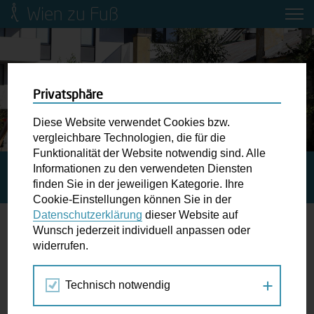
Wien zu Fuß
Mobilitätsbildung für Kinder und
Jugendliche
Ringstraße-Neugestaltung
Privatsphäre
Diese Website verwendet Cookies bzw.
Wiener Fußwegekarte
vergleichbare Technologien, die für die
Funktionalität der Website notwendig sind. Alle
Informationen zu den verwendeten Diensten
STARTSEITE
BLOG
5 EIGENSCHAFTEN, DIE SIE VON
Newsletter abonnieren
finden Sie in der jeweiligen Kategorie. Ihre
LEOPOLDAU KENNEN SOLLTEN
Cookie-Einstellungen können Sie in der
Datenschutzerklärung
dieser Website auf
Wunschbox
Wunsch jederzeit individuell anpassen oder
5 Eigenschaften, die Sie von
widerrufen.
Schreiben Sie uns wenn Sie der Schuh drückt! Hindernisse
Leopoldau kennen sollten
am Gehsteig, zugeparkte Kreuzungen ewiges Warten an
Technisch notwendig
der Ampel ...
01.07.2022