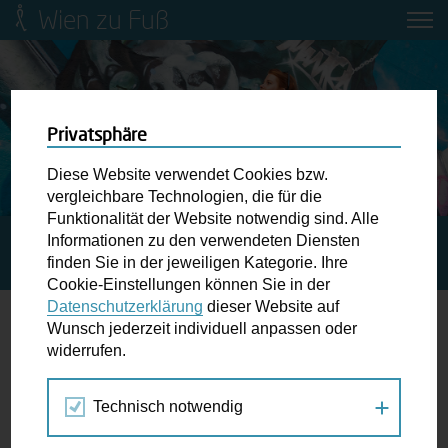
Wien zu Fuß
Mobilitätsbildung für Kinder und
Jugendliche
Ringstraße-Neugestaltung
Privatsphäre
Diese Website verwendet Cookies bzw.
Wiener Fußwegekarte
vergleichbare Technologien, die für die
Funktionalität der Website notwendig sind. Alle
Informationen zu den verwendeten Diensten
STARTSEITE
BLOG
DAS WAR DER „WIENER
Newsletter abonnieren
finden Sie in der jeweiligen Kategorie. Ihre
VERKEHRSFRÜHLING“ 2014
Cookie-Einstellungen können Sie in der
Datenschutzerklärung
dieser Website auf
Wunschbox
Wunsch jederzeit individuell anpassen oder
Das war der „Wiener Verkehrsfrühling“
widerrufen.
Schreiben Sie uns wenn Sie der Schuh drückt! Hindernisse
2014
am Gehsteig, zugeparkte Kreuzungen ewiges Warten an
Technisch notwendig
der Ampel ...
06.05.2014