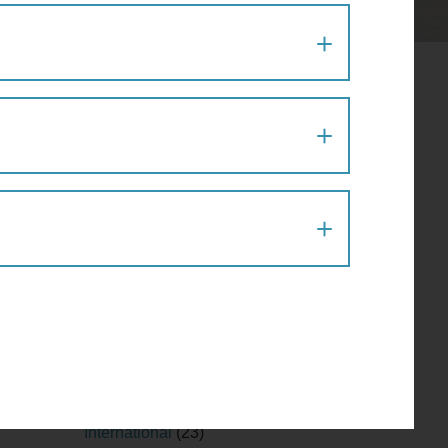
Allgemein
(127)
Ampel
(3)
Barrierefreiheit
(18)
Beat the Street
(1)
Bewegungsspiel im Grätzl
(14)
Blog
(238)
Fahrrad Wien
(5)
Fahrradtipps
(1)
und
Fakten
(54)
aktive
Fitness
(15)
Fußgängertipps
(71)
Geh-Café
(30)
Gesundheit
(37)
Herbst und Winter
(5)
Infrastruktur
(64)
International
(23)