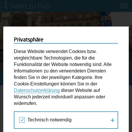
Wien zu Fuß
Mobilitätsbildung für Kinder und
Jugendliche
Ringstraße-Neugestaltung
Privatsphäre
Diese Website verwendet Cookies bzw.
Wiener Fußwegekarte
vergleichbare Technologien, die für die
Funktionalität der Website notwendig sind. Alle
Informationen zu den verwendeten Diensten
Newsletter abonnieren
finden Sie in der jeweiligen Kategorie. Ihre
STARTSEITE
BLOG
EVELYNS BLICK AUF WIEN
Cookie-Einstellungen können Sie in der
Datenschutzerklärung
dieser Website auf
Wunschbox
Wunsch jederzeit individuell anpassen oder
Evelyns Blick auf Wien
widerrufen.
Schreiben Sie uns wenn Sie der Schuh drückt! Hindernisse
am Gehsteig, zugeparkte Kreuzungen ewiges Warten an
27.06.2021
Technisch notwendig
der Ampel ...
Allgemein
,
Barrierefreiheit
,
Portrait
Wien zu Fuß