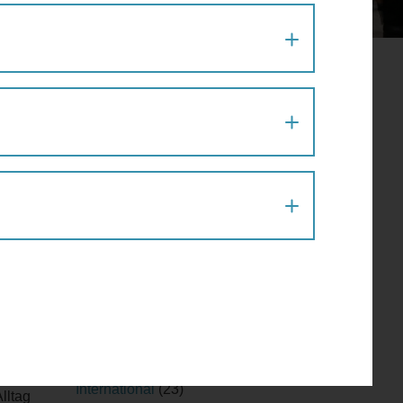
Allgemein
(127)
Ampel
(3)
er
Barrierefreiheit
(18)
Beat the Street
(1)
Bewegungsspiel im Grätzl
(14)
Blog
(238)
Fahrrad Wien
(5)
Fahrradtipps
(1)
Fakten
(54)
Fitness
(15)
Fußgängertipps
(71)
die
Geh-Café
(30)
den zu
Gesundheit
(37)
Herbst und Winter
(5)
Infrastruktur
(64)
International
(23)
lltag