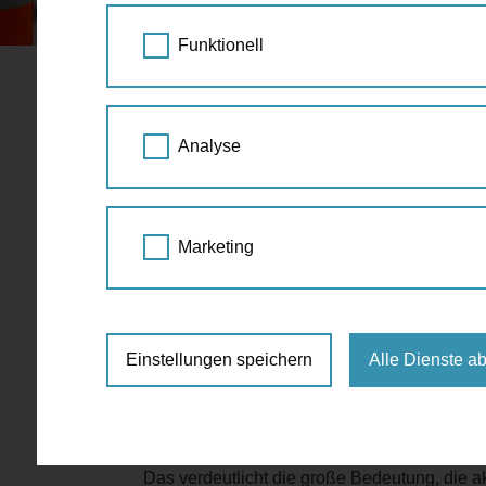
RLEDIGT
Funktionell
Wienerinnen und Wien
Analyse
unterwegs: 44% alle
zu Fuß erledigt
Marketing
30.03.2022
Allgemein
,
Blog
,
Fakten
,
Trends
,
Wie
Einstellungen speichern
Alle Dienste a
Zu-Fuß-Gehen und Radfahren bleiben auch 20
Wienerinnen und Wiener im Jahr 2021 klimaf
Fuß oder per Fahrrad erledigt. Das zeigt die 
Das verdeutlicht die große Bedeutung, die a