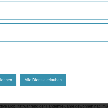
er sind klimafreundlich
r Wege werden mit dem Rad od
n zu Fuß
Petra Jens
blehnen
Alle Dienste erlauben
21 auf extrem hohem Niveau. Drei Viertel ihrer Wege legten 
reundlich zurück. Fast die Hälfte, 44% aller Wege in Wien wur
jährliche
Verkehrserhebung der Wiener Linien
.
ktive Mobilität während der Pandemie-Jahre gewonnen hat. Im A