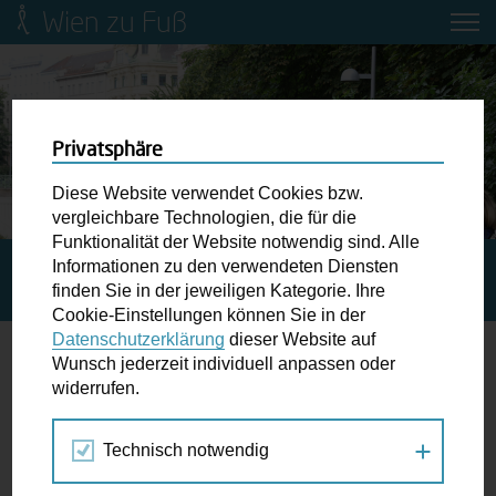
Wien zu Fuß
Mobilitätsbildung für Kinder und
Jugendliche
Ringstraße-Neugestaltung
Privatsphäre
Diese Website verwendet Cookies bzw.
Wiener Fußwegekarte
vergleichbare Technologien, die für die
Funktionalität der Website notwendig sind. Alle
Informationen zu den verwendeten Diensten
STARTSEITE
BLOG
GEH-CAFÉ: KURZE WEGE IN
Newsletter abonnieren
finden Sie in der jeweiligen Kategorie. Ihre
MARGARETEN
Cookie-Einstellungen können Sie in der
Datenschutzerklärung
dieser Website auf
Wunschbox
Wunsch jederzeit individuell anpassen oder
Geh-Café: Kurze Wege in Margareten
widerrufen.
Schreiben Sie uns wenn Sie der Schuh drückt! Hindernisse
am Gehsteig, zugeparkte Kreuzungen ewiges Warten an
29.06.2023
Technisch notwendig
der Ampel ...
Geh-Café
,
Verkehrspolitik
,
Wien zu Fuß
Wien zu
Fuß