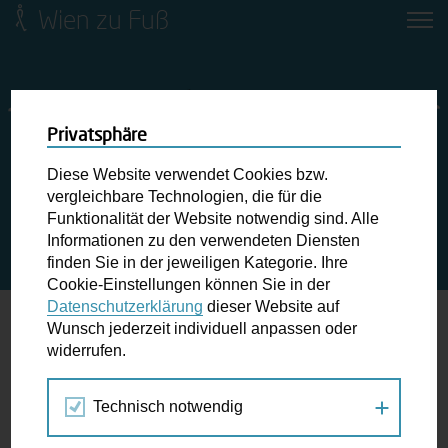
Wien zu Fuß
Mobilitätsbildung für Kinder und
Jugendliche
Ringstraße-Neugestaltung
Privatsphäre
Diese Website verwendet Cookies bzw.
Wiener Fußwegekarte
vergleichbare Technologien, die für die
Funktionalität der Website notwendig sind. Alle
STARTSEITE
BLOG
LIDO GEHT WEITER: BEZIRKE
Informationen zu den verwendeten Diensten
„LINKS DER DONAU“ FÖRDERN DAS ZU-FUSS-GEHEN N
Newsletter abonnieren
finden Sie in der jeweiligen Kategorie. Ihre
ACHHALTIG
Cookie-Einstellungen können Sie in der
Datenschutzerklärung
dieser Website auf
Wunschbox
Wunsch jederzeit individuell anpassen oder
LiDo geht weiter: Bezirke „Links der
widerrufen.
Schreiben Sie uns wenn Sie der Schuh drückt! Hindernisse
Donau“ fördern das Zu-Fuß-Gehen
am Gehsteig, zugeparkte Kreuzungen ewiges Warten an
nachhaltig
Technisch notwendig
der Ampel ...