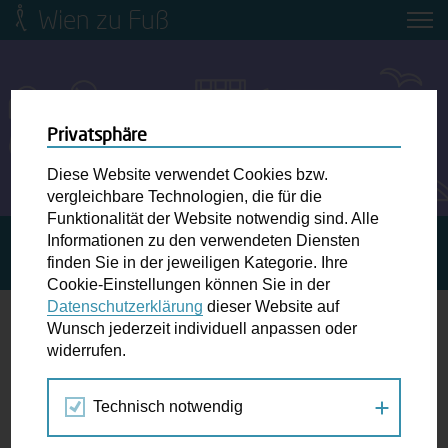
Wien zu Fuß
Mobilitätsbildung für Kinder und
Jugendliche
Ringstraße-Neugestaltung
Privatsphäre
Diese Website verwendet Cookies bzw.
Wiener Fußwegekarte
vergleichbare Technologien, die für die
Funktionalität der Website notwendig sind. Alle
Informationen zu den verwendeten Diensten
STARTSEITE
SPAZIERGANG KALENDER
GEMMA
Newsletter abonnieren
finden Sie in der jeweiligen Kategorie. Ihre
ZUKUNFT
Cookie-Einstellungen können Sie in der
Datenschutzerklärung
dieser Website auf
Wunschbox
Wunsch jederzeit individuell anpassen oder
widerrufen.
17.
Schreiben Sie uns wenn Sie der Schuh drückt! Hindernisse
JUN
am Gehsteig, zugeparkte Kreuzungen ewiges Warten an
2026
Technisch notwendig
der Ampel ...