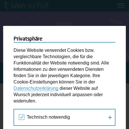
Wien zu Fuß
Mobilitätsbildung für Kinder und
Jugendliche
Ringstraße-Neugestaltung
Privatsphäre
Diese Website verwendet Cookies bzw.
Wiener Fußwegekarte
vergleichbare Technologien, die für die
Funktionalität der Website notwendig sind. Alle
Informationen zu den verwendeten Diensten
STARTSEITE
SPAZIERGANG KALENDER
GEMMA
Newsletter abonnieren
finden Sie in der jeweiligen Kategorie. Ihre
ZUKUNFT
Cookie-Einstellungen können Sie in der
Datenschutzerklärung
dieser Website auf
Wunschbox
Wunsch jederzeit individuell anpassen oder
widerrufen.
15.
Schreiben Sie uns wenn Sie der Schuh drückt! Hindernisse
SEP
am Gehsteig, zugeparkte Kreuzungen ewiges Warten an
2026
Technisch notwendig
der Ampel ...