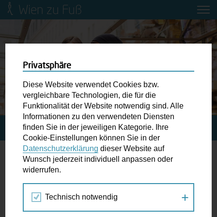
Wien zu Fuß
Mobilitätsbildung für Kinder und
Jugendliche
Ringstraße-Neugestaltung
Privatsphäre
Diese Website verwendet Cookies bzw.
Wiener Fußwegekarte
vergleichbare Technologien, die für die
Funktionalität der Website notwendig sind. Alle
Informationen zu den verwendeten Diensten
Newsletter abonnieren
finden Sie in der jeweiligen Kategorie. Ihre
STARTSEITE
BLOG
Cookie-Einstellungen können Sie in der
Datenschutzerklärung
dieser Website auf
Wunschbox
Wunsch jederzeit individuell anpassen oder
Blog
widerrufen.
Schreiben Sie uns wenn Sie der Schuh drückt! Hindernisse
am Gehsteig, zugeparkte Kreuzungen ewiges Warten an
Technisch notwendig
der Ampel ...